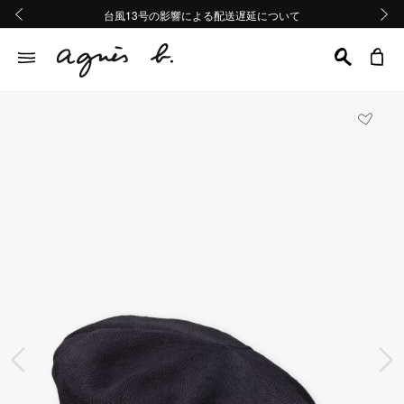
熊本地域地震の影響による配送遅延について
熊本地域地震の影響による配送遅延について
台風13号の影響による配送遅延について
Summer Sale 2buy10%OFF!!
Summer Sale 2buy10%OFF!!
前の画像
次の画
前の画像
次