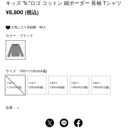
キッズ "b."ロゴ コットン 細ボーダー 長袖 Tシャツ
¥8,800
(税込)
お気に入り登録数：
80
人
カラー：ブラック
サイズ：100〜110cm(4歳)
100〜
110〜
120〜
130〜
140〜
110cm(4歳)
120cm(6歳)
130cm(8歳)
140cm(10歳)
150cm(12歳)
在庫：
×