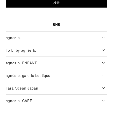
検索
SNS
agnès b.
To b. by agnès b.
agnès b. ENFANT
agnès b. galerie boutique
Tara Océan Japan
agnès b. CAFÉ