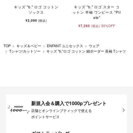
キッズ "b." ロゴ コットン
キッズ "b." ロゴ スター コ
ソックス
ットン 半袖 ワンピース "Pir
ate"
¥2,090
(税込)
¥7,260
30%OFF
(税込)
TOP
キッズ＆ベビー
ENFANT ユニセックス
ウェア
Tシャツ/カットソー
キッズ "b."ロゴ コットン 細ボーダー 長袖 Tシャツ
新規入会＆購入で1000pプレゼント
店舗とオンラインブティックで使える
ポイントサービス