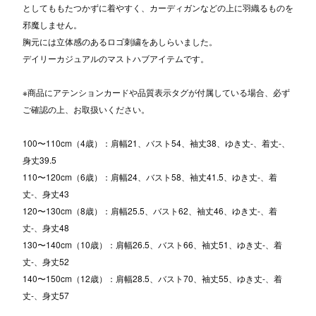
としてももたつかずに着やすく、カーディガンなどの上に羽織るものを
邪魔しません。
胸元には立体感のあるロゴ刺繍をあしらいました。
デイリーカジュアルのマストハブアイテムです。
※商品にアテンションカードや品質表示タグが付属している場合、必ず
ご確認の上、お取扱いください。
100〜110cm（4歳）：肩幅21、バスト54、袖丈38、ゆき丈-、着丈-、
身丈39.5
110〜120cm（6歳）：肩幅24、バスト58、袖丈41.5、ゆき丈-、着
丈-、身丈43
120〜130cm（8歳）：肩幅25.5、バスト62、袖丈46、ゆき丈-、着
丈-、身丈48
130〜140cm（10歳）：肩幅26.5、バスト66、袖丈51、ゆき丈-、着
丈-、身丈52
140〜150cm（12歳）：肩幅28.5、バスト70、袖丈55、ゆき丈-、着
丈-、身丈57