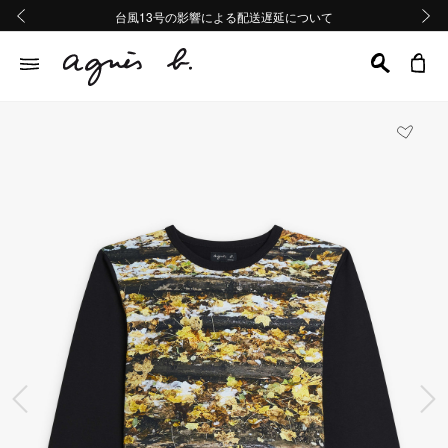
熊本地域地震の影響による配送遅延について
熊本地域地震の影響による配送遅延について
台風13号の影響による配送遅延について
Summer Sale 2buy10%OFF!!
Summer Sale 2buy10%OFF!!
前の画像
次の画
前の画像
次