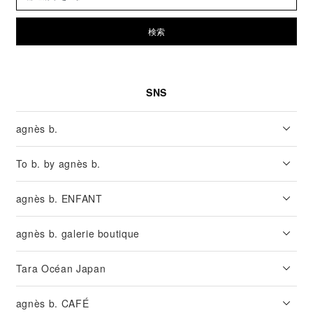
検索
SNS
agnès b.
To b. by agnès b.
agnès b. ENFANT
agnès b. galerie boutique
Tara Océan Japan
agnès b. CAFÉ