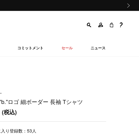
次の画像
コミットメント
セール
ニュース
ー
"b."ロゴ 細ボーダー 長袖 Tシャツ
0
(税込)
に入り登録数：
53
人