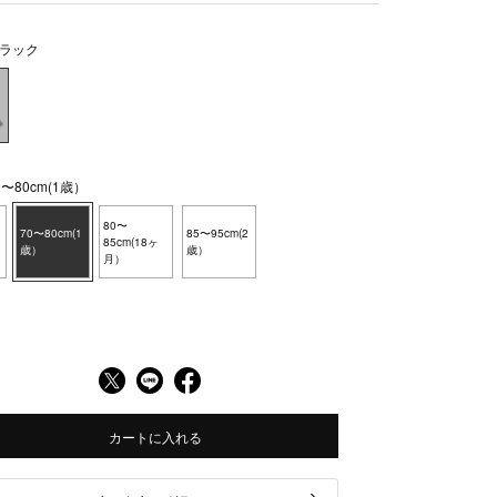
ラック
〜80cm(1歳）
80〜
70〜80cm(1
85〜95cm(2
85cm(18ヶ
歳）
歳）
月）
カートに入れる