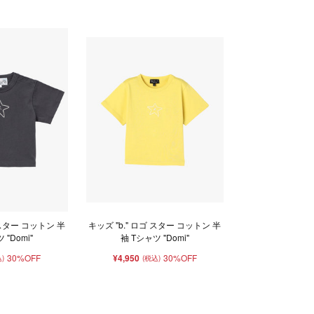
 スター コットン 半
キッズ "b." ロゴ スター コットン 半
 "Domi"
袖 Tシャツ "Domi"
30%OFF
¥4,950
30%OFF
)
(税込)