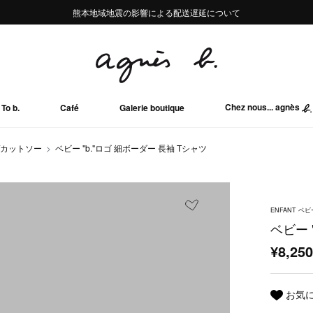
熊本地域地震の影響による配送遅延について
熊本地域地震の影響による配送遅延について
Summer Sale 2buy10%OFF!!
Summer Sale 2buy10%OFF!!
Chez nous... agnès
To b.
Café
Galerie boutique
/カットソー
ベビー "b."ロゴ 細ボーダー 長袖 Tシャツ
ENFANT ベビ
ベビー 
¥8,25
お気