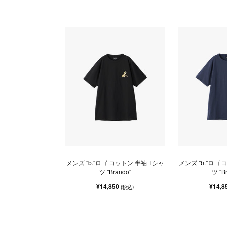
メンズ "b."ロゴ コットン 半袖 Tシャ
メンズ "b."ロゴ
ツ "Brando"
ツ "B
¥14,850
¥14,8
(税込)