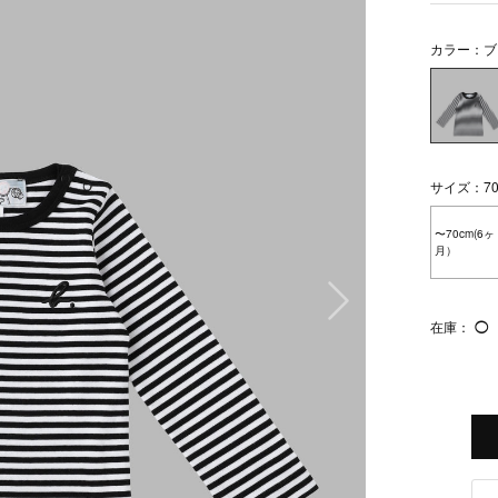
カラー：ブ
サイズ：70
〜70cm(6ヶ
月）
次の画像
在庫：
◯