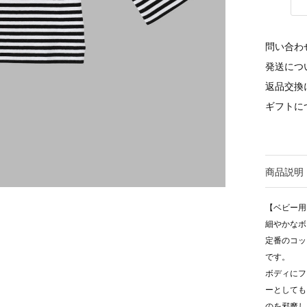
問い合わ
発送につ
返品交換
ギフトに
商品説明
【ベビー用
細やかなボ
定番のコッ
です。
ボディにフ
ーとしても
のを邪魔し