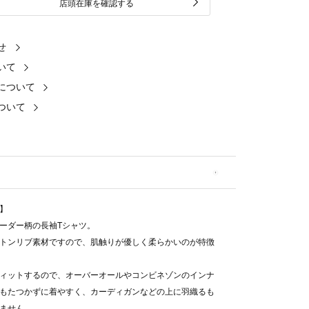
店頭在庫を確認する
せ
いて
について
ついて
】
ーダー柄の長袖Tシャツ。
トンリブ素材ですので、肌触りが優しく柔らかいのが特徴
ィットするので、オーバーオールやコンビネゾンのインナ
もたつかずに着やすく、カーディガンなどの上に羽織るも
ません。