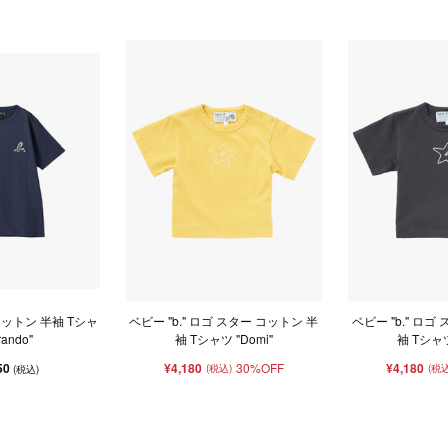
 コットン 半袖 Tシャ
ベビー "b." ロゴ スター コットン 半
ベビー "b." ロゴ
rando"
袖 Tシャツ "Domi"
袖 Tシャツ
50
¥4,180
30%OFF
¥4,180
(税込)
(税込
(税込)