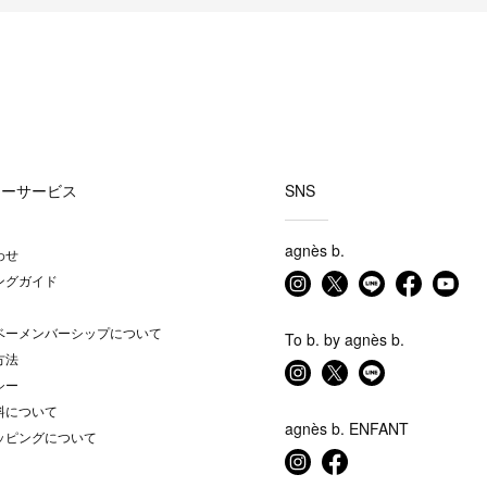
マーサービス
SNS
agnès b.
わせ
ングガイド
ベーメンバーシップについて
To b. by agnès b.
方法
シー
料について
agnès b. ENFANT
ッピングについて