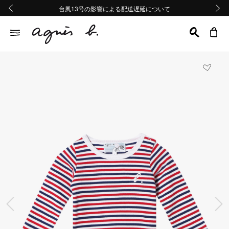
熊本地域地震の影響による配送遅延について
熊本地域地震の影響による配送遅延について
台風13号の影響による配送遅延について
Summer Sale 2buy10%OFF!!
Summer Sale 2buy10%OFF!!
前の画像
次の画
前の画像
次