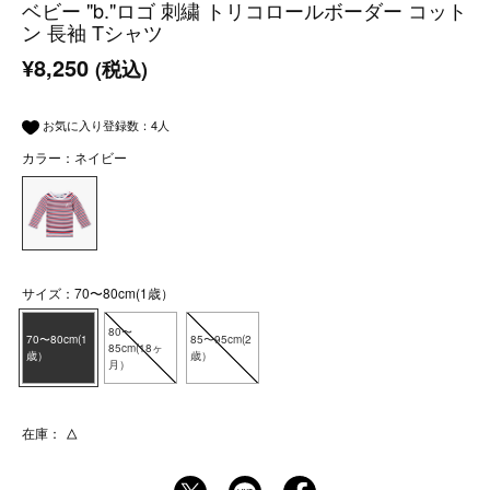
ベビー "b."ロゴ 刺繍 トリコロールボーダー コット
ン 長袖 Tシャツ
¥8,250
(税込)
お気に入り登録数：
4
人
カラー：ネイビー
サイズ：70〜80cm(1歳）
80〜
70〜80cm(1
85〜95cm(2
85cm(18ヶ
歳）
歳）
月）
在庫：
△