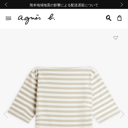
熊本地域地震の影響による配送遅延について
熊本地域地震の影響による配送遅延について
Summer Sale 2buy10%OFF!!
Summer Sale 2buy10%OFF!!
前の画像
次の画
前の画像
次