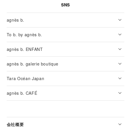
SNS
agnès b.
To b. by agnès b.
agnès b. ENFANT
agnès b. galerie boutique
Tara Océan Japan
agnès b. CAFÉ
会社概要