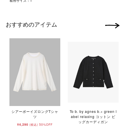
着用サイズ：1
おすすめのアイテム
次の画像
l
シアーボーイズロングTシャ
To b. by agnes b.× green l
ツ
abel relaxing コットン ビ
ッグカーディガン
¥4,290
50%OFF
(税込)