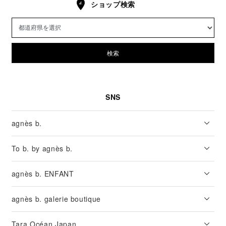
ショップ検索
検索
SNS
agnès b.
To b. by agnès b.
agnès b. ENFANT
agnès b. galerie boutique
Tara Océan Japan