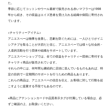
た。
季節に応じてコットンやウール素材で販売される赤いマフラーは1998
年から続き、その収益はエイズ患者を受け入れる組織や病院に寄付され
ています。
<チャリティーアイテム>
アニエスべーは物事を改善し、悲劇を防ぐためには、一人ひとりがイニ
シアチブを取ることが大切だと信じ、アニエスベーでは様々な社会的・
人道的活動を行う団体や組織をサポートしています。
アニエスベーショップでは、全ての収益をチャリティー団体に寄付する
チャリティ商品が販売されています。
それらの中には、何年間も継続的に店頭に並んでいるものもあれば、特
定の目的で一定期間のサポートを行うための商品もあります。
これらの商品は、アニエスベーの信念を伝え、お客様に対して行動を起
こすように提案する手段でもあるのです。
※商品にアテンションカードや品質表示タグが付属している場合は、必
ずご確認の上、お取扱いください。