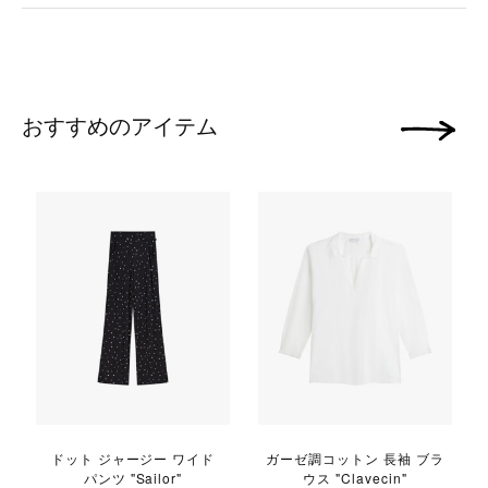
おすすめのアイテム
次の画像
r
ドット ジャージー ワイド
ガーゼ調コットン 長袖 ブラ
パンツ "Sailor"
ウス "Clavecin"