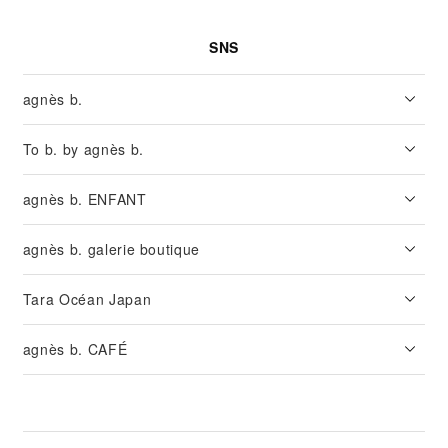
SNS
agnès b.
To b. by agnès b.
agnès b. ENFANT
agnès b. galerie boutique
Tara Océan Japan
agnès b. CAFÉ