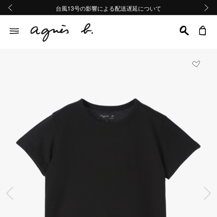
熊本地域地震の影響による配送遅延について
熊本地域地震の影響による配送遅延について
台風13号の影響による配送遅延について
Summer Sale 2buy10%OFF!!
Summer Sale 2buy10%OFF!!
前の画像
次の画
前の画像
次