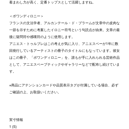
着まわし力が高く、定番トップスとして活躍しますね。
＜ポワンディロニー＞
フランスの文法学者、アルカンテール・ド・ブラームが文章中の皮肉な
一節を示すために考案したイロニー符号という句読点が由来。文章の最
後に疑問符や感嘆符のように使用します。
アニエス・トゥルブレはこの考えが気に入り、アニエスベーが1年に数
回発行しているアーティストの冊子のタイトルにもなっています。彼女
はこの冊子、「ポワンディロニー」を、誰もが手に入れられる芸術作品
として、アニエスベーブティックやギャラリーなどで配布し続けていま
す。
※商品にアテンションカードや品質表示タグが付属している場合、必ず
ご確認の上、お取扱いください。
実寸情報
1 (S)