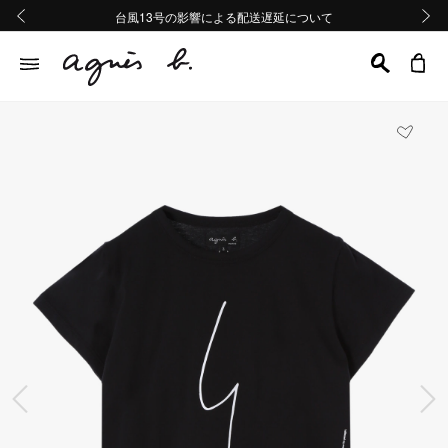
熊本地域地震の影響による配送遅延について
熊本地域地震の影響による配送遅延について
台風13号の影響による配送遅延について
Summer Sale 2buy10%OFF!!
Summer Sale 2buy10%OFF!!
前の画像
次の画
前の画像
次