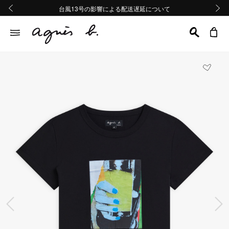
熊本地域地震の影響による配送遅延について
熊本地域地震の影響による配送遅延について
台風13号の影響による配送遅延について
Summer Sale 2buy10%OFF!!
Summer Sale 2buy10%OFF!!
前の画像
次の画
前の画像
次