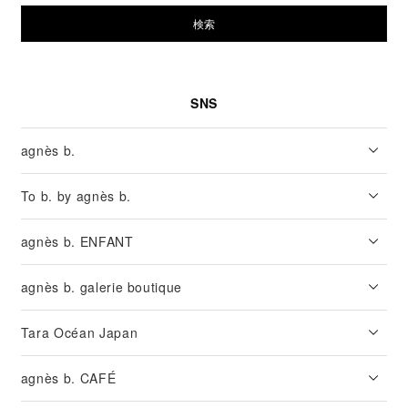
検索
SNS
agnès b.
To b. by agnès b.
agnès b. ENFANT
agnès b. galerie boutique
Tara Océan Japan
agnès b. CAFÉ