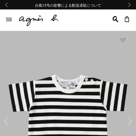
熊本地域地震の影響による配送遅延について
熊本地域地震の影響による配送遅延について
台風13号の影響による配送遅延について
Summer Sale 2buy10%OFF!!
Summer Sale 2buy10%OFF!!
前の画像
次の画
前の画像
次