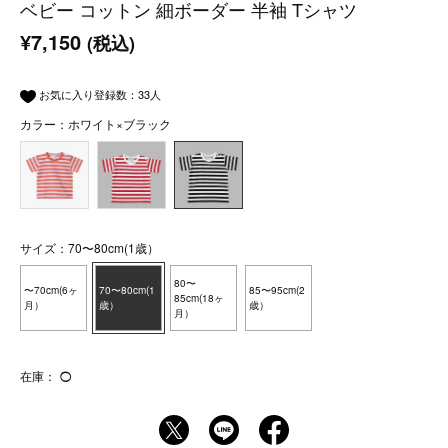
ベビー コットン 細ボーダー 半袖 Tシャツ
¥7,150
(税込)
お気に入り登録数：
33
人
カラー：ホワイト×ブラック
サイズ：70〜80cm(1歳）
80〜
〜70cm(6ヶ
70〜80cm(1
85〜95cm(2
85cm(18ヶ
月）
歳）
歳）
月）
在庫：
◯