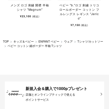
r
メンズ ロゴ 刺繍 開襟 半袖
ベビー "b."ロゴ 刺繍 トリコ
シャツ "Magnum"
ロールボーダー コットン フ
ルレングス レギンス "Jeric
¥23,100
(税込)
o"
¥7,150
(税込)
TOP
キッズ＆ベビー
ENFANT ベビー
ウェア
Tシャツ/カットソー
ベビー コットン 細ボーダー 半袖 Tシャツ
新規入会＆購入で1000pプレゼント
店舗とオンラインブティックで使える
ポイントサービス