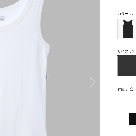
カラー：ホ
サイズ：1
1
次の画像
在庫：
◯