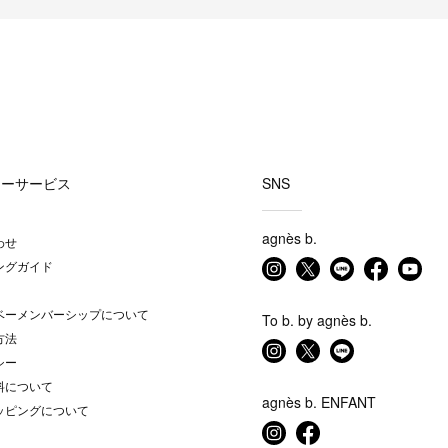
マーサービス
SNS
agnès b.
わせ
ングガイド
ベーメンバーシップについて
To b. by agnès b.
方法
シー
料について
agnès b. ENFANT
ッピングについて