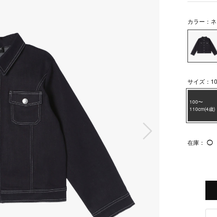
カラー：ネ
サイズ：100
100〜
110cm(4歳)
次の画像
在庫：
◯