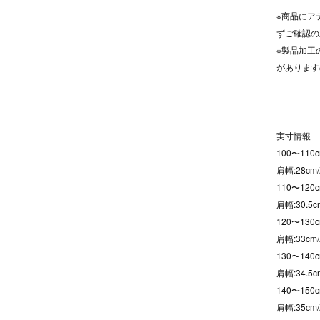
※商品にア
ずご確認の
※製品加工
があります
実寸情報
100〜110c
肩幅:28cm
110〜120c
肩幅:30.5
120〜130c
肩幅:33cm/
130〜140c
肩幅:34.5c
140〜150c
肩幅:35cm