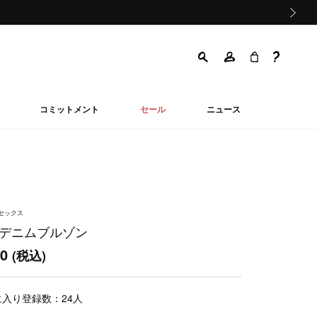
次の画像
コミットメント
セール
ニュース
ニセックス
 デニムブルゾン
00
(税込)
に入り登録数：
24
人