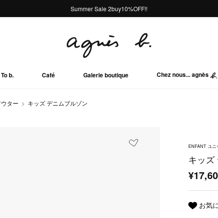
熊本地域地震の影響による配送遅延について
熊本地域地震の影響による配送遅延について
Summer Sale 2buy10%OFF!!
Summer Sale 2buy10%OFF!!
Chez nous... agnès
To b.
Café
Galerie boutique
アウター
キッズ デニムブルゾン
ENFANT ユ
キッズ
¥17,6
お気