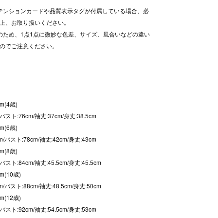
テンションカードや品質表示タグが付属している場合、必
上、お取り扱いください。
のため、1点1点に微妙な色差、サイズ、風合いなどの違い
のでご注意ください。
m(4歳)
/バスト:76cm/袖丈:37cm/身丈:38.5cm
m(6歳)
cm/バスト:78cm/袖丈:42cm/身丈:43cm
m(8歳)
バスト:84cm/袖丈:45.5cm/身丈:45.5cm
m(10歳)
m/バスト:88cm/袖丈:48.5cm/身丈:50cm
m(12歳)
/バスト:92cm/袖丈:54.5cm/身丈:53cm