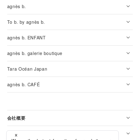
agnès b.
To b. by agnès b.
agnès b. ENFANT
agnès b. galerie boutique
Tara Océan Japan
agnès b. CAFÉ
会社概要
リーガル