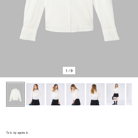
1
/ 9
To b. by agnès b.