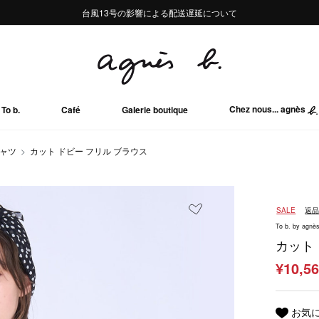
熊本地域地震の影響による配送遅延について
熊本地域地震の影響による配送遅延について
台風13号の影響による配送遅延について
Summer Sale 2buy10%OFF!!
Summer Sale 2buy10%OFF!!
Chez nous... agnès
To b.
Café
Galerie boutique
シャツ
カット ドビー フリル ブラウス
SALE
返
To b. by agnès
カット
¥10,5
お気