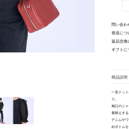
問い合わ
発送につ
返品交換
ギフトに
商品説明
一見ドット
ス。
袖口のシャ
着映えする
デニムやワ
めボトムを