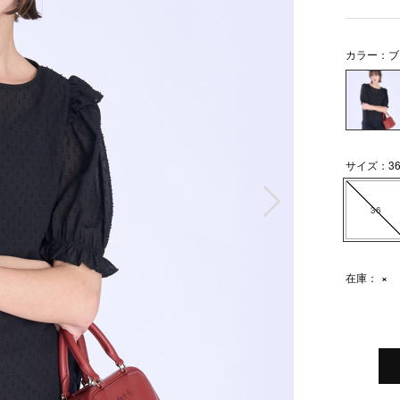
カラー：ブ
サイズ：3
次の画像
36
在庫：
×