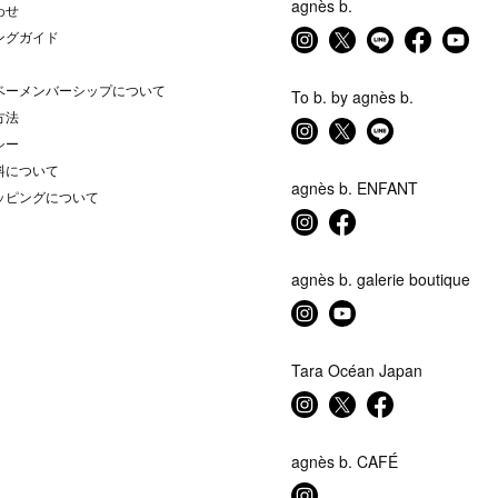
agnès b.
わせ
ングガイド
ベーメンバーシップについて
To b. by agnès b.
方法
シー
料について
agnès b. ENFANT
ッピングについて
agnès b. galerie boutique
Tara Océan Japan
agnès b. CAFÉ