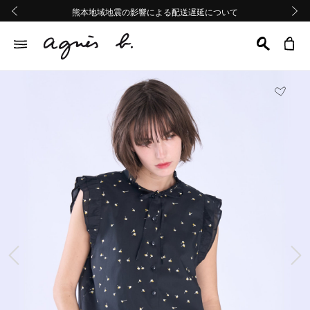
熊本地域地震の影響による配送遅延について
熊本地域地震の影響による配送遅延について
Summer Sale 2buy10%OFF!!
Summer Sale 2buy10%OFF!!
前の画像
次の画
前の画像
次