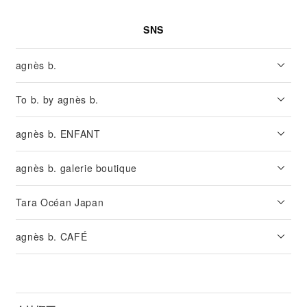
SNS
agnès b.
To b. by agnès b.
agnès b. ENFANT
agnès b. galerie boutique
Tara Océan Japan
agnès b. CAFÉ