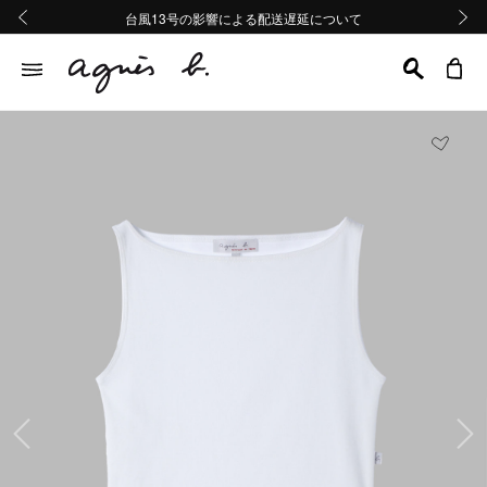
熊本地域地震の影響による配送遅延について
熊本地域地震の影響による配送遅延について
台風13号の影響による配送遅延について
Summer Sale 2buy10%OFF!!
Summer Sale 2buy10%OFF!!
前の画像
次の画
前の画像
次