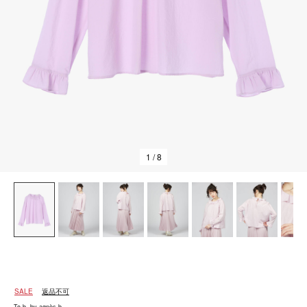
1
/ 8
SALE
返品不可
To b. by agnès b.