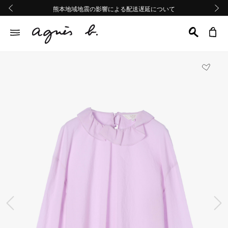
熊本地域地震の影響による配送遅延について
熊本地域地震の影響による配送遅延について
Summer Sale 2buy10%OFF!!
Summer Sale 2buy10%OFF!!
前の画像
次の画
前の画像
次