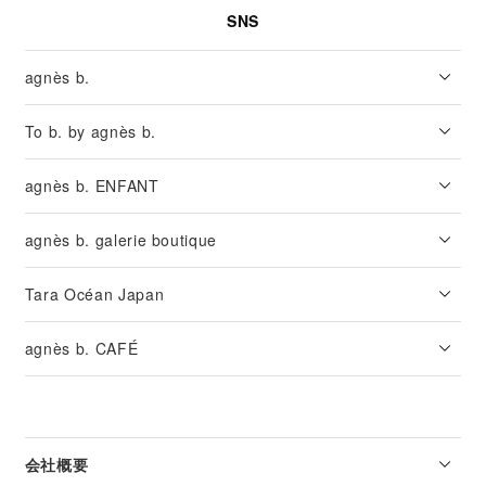
SNS
agnès b.
To b. by agnès b.
agnès b. ENFANT
agnès b. galerie boutique
Tara Océan Japan
agnès b. CAFÉ
会社概要