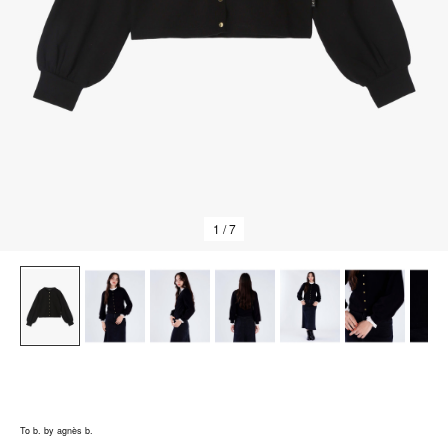
1
/ 7
To b. by agnès b.