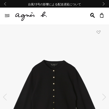
熊本地域地震の影響による配送遅延について
熊本地域地震の影響による配送遅延について
台風13号の影響による配送遅延について
Summer Sale 2buy10%OFF!!
Summer Sale 2buy10%OFF!!
前の画像
次の画
前の画像
次