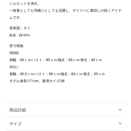
シルエットを演出。
一枚着としても羽織りとしても活躍し、デイリーに着回しの効くアイテ
ムです。
原産国：タイ
組成：綿100%
実寸情報
38(M)
肩幅：36ｃｍ/バスト：90ｃｍ/袖丈：59ｃｍ/身丈：49ｃｍ
40(L)
肩幅：36.5ｃｍ/バスト：96ｃｍ/袖丈：60ｃｍ/身丈：50ｃｍ
モデル身長/171cm、着用サイズ/38
商品詳細
サイズ