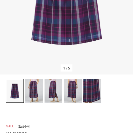
1
/ 5
SALE
返品不可
To b. by agnès b.