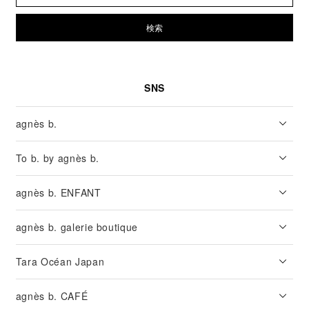
検索
SNS
agnès b.
To b. by agnès b.
agnès b. ENFANT
agnès b. galerie boutique
Tara Océan Japan
agnès b. CAFÉ