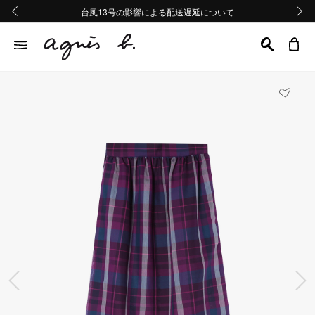
熊本地域地震の影響による配送遅延について
熊本地域地震の影響による配送遅延について
台風13号の影響による配送遅延について
Summer Sale 2buy10%OFF!!
Summer Sale 2buy10%OFF!!
前の画像
次の画
前の画像
次