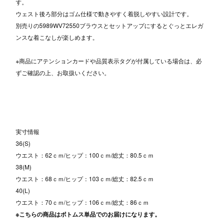
す。
ウェスト後ろ部分はゴム仕様で動きやすく着脱しやすい設計です。
別売りの5989WV72550ブラウスとセットアップにするとぐっとエレガ
ンスな着こなしが楽しめます。
※商品にアテンションカードや品質表示タグが付属している場合は、必
ずご確認の上、お取扱いください。
実寸情報
36(S)
ウエスト：62ｃｍ/ヒップ：100ｃｍ/総丈：80.5ｃｍ
38(M)
ウエスト：68ｃｍ/ヒップ：103ｃｍ/総丈：82.5ｃｍ
40(L)
ウエスト：70ｃｍ/ヒップ：106ｃｍ/総丈：86ｃｍ
※こちらの商品はボトムス単品でのお届けになります。