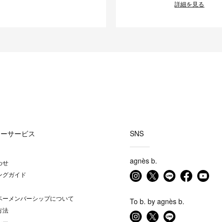
詳細を見る
マーサービス
SNS
agnès b.
わせ
ングガイド
ベーメンバーシップについて
To b. by agnès b.
方法
シー