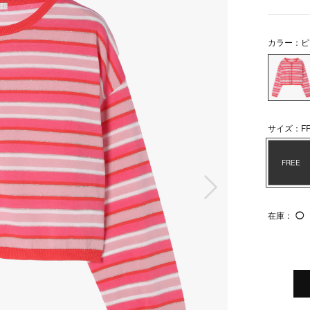
カラー：ピ
サイズ：FR
FREE
次の画像
在庫：
◯