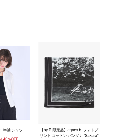
 半袖 シャツ
【by R 限定品】agnes b. フォトプ
リント コットン バンダナ "Sakura"
40%OFF
)