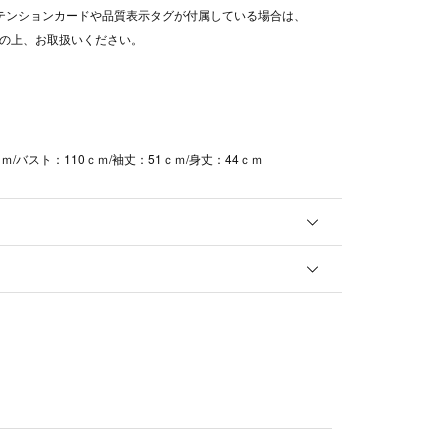
テンションカードや品質表示タグが付属している場合は、
の上、お取扱いください。
ｍ/バスト：110ｃｍ/袖丈：51ｃｍ/身丈：44ｃｍ