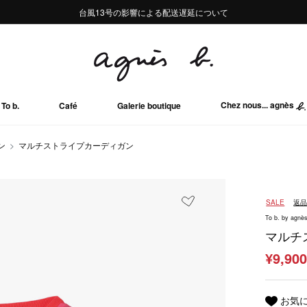
熊本地域地震の影響による配送遅延について
熊本地域地震の影響による配送遅延について
台風13号の影響による配送遅延について
Summer Sale 2buy10%OFF!!
Summer Sale 2buy10%OFF!!
Chez nous... agnès
To b.
Café
Galerie boutique
ン
マルチストライプカーディガン
SALE
返
To b. by agnès
マルチ
¥9,90
お気