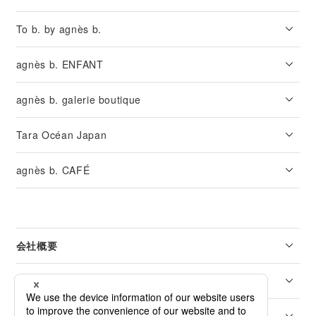
To b. by agnès b.
agnès b. ENFANT
agnès b. galerie boutique
Tara Océan Japan
agnès b. CAFÉ
会社概要
リーガル