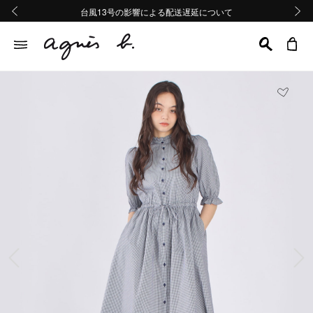
熊本地域地震の影響による配送遅延について
熊本地域地震の影響による配送遅延について
台風13号の影響による配送遅延について
Summer Sale 2buy10%OFF!!
Summer Sale 2buy10%OFF!!
前の画像
次の画
前の画像
次