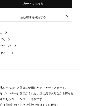
カートに入れる
店頭在庫を確認する
せ
いて
について
ついて
地をたっぷりと贅沢に使用したティアードスカート。
なヴィンテージ加工がされた、涼し気でありながら膨らみ
さのあるコットンローン素材です。
分は伸縮性のあるリブ生地で穿きやすい仕様。