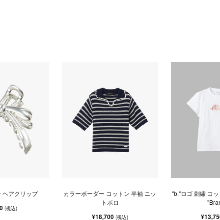
ン ヘアクリップ
カラーボーダー コットン 半袖 ニッ
"b."ロゴ 刺繍 コ
トポロ
"Bra
90
(税込)
¥18,700
¥13,7
(税込)