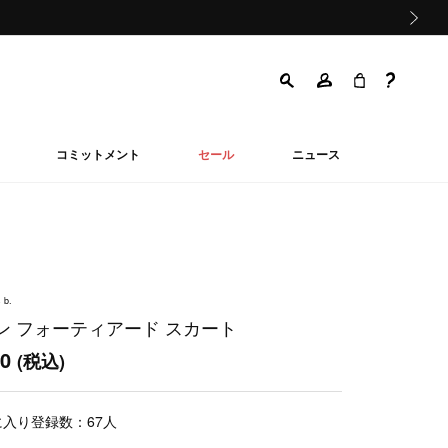
次の画像
コミットメント
セール
ニュース
 b.
ン フォーティアード スカート
00
(税込)
に入り登録数：
67
人