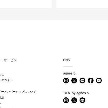
マーサービス
SNS
agnès b.
わせ
ングガイド
ベーメンバーシップについて
To b. by agnès b.
方法
シー