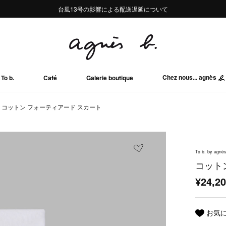
熊本地域地震の影響による配送遅延について
熊本地域地震の影響による配送遅延について
台風13号の影響による配送遅延について
Summer Sale 2buy10%OFF!!
Summer Sale 2buy10%OFF!!
Chez nous... agnès
To b.
Café
Galerie boutique
コットン フォーティアード スカート
To b. by agnès
コット
¥24,2
お気