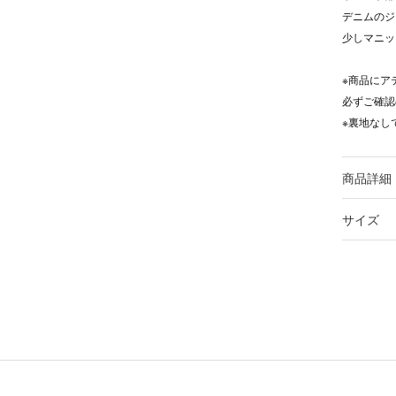
デニムのジ
少しマニッ
※商品にア
必ずご確認
※裏地なし
商品詳細
サイズ