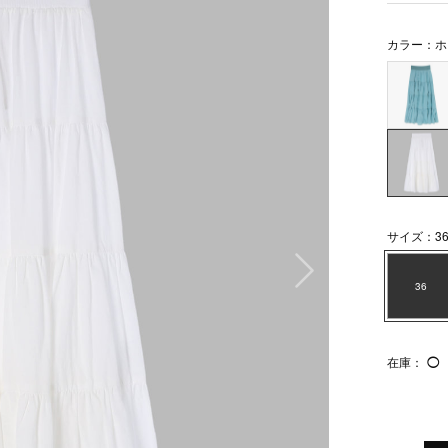
カラー：ホ
サイズ：3
次の画像
36
在庫：
◯