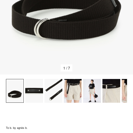
1
/ 7
To b. by agnès b.