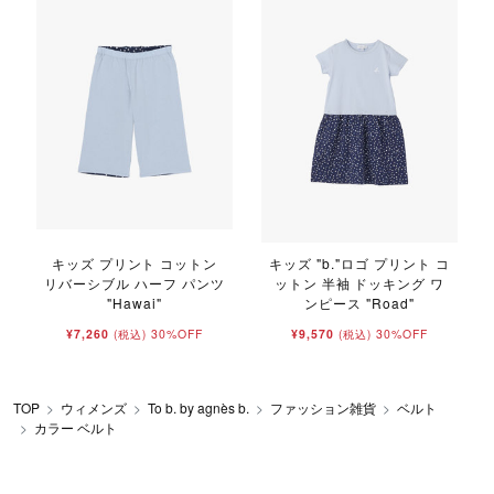
キッズ プリント コットン
キッズ "b."ロゴ プリント コ
リバーシブル ハーフ パンツ
ットン 半袖 ドッキング ワ
"Hawai"
ンピース "Road"
¥7,260
30%OFF
¥9,570
30%OFF
(税込)
(税込)
TOP
ウィメンズ
To b. by agnès b.
ファッション雑貨
ベルト
カラー ベルト