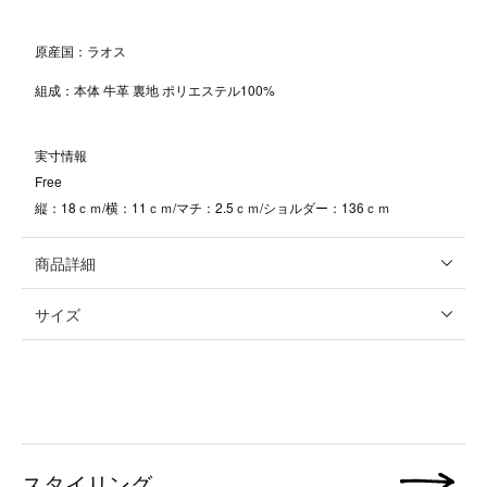
原産国：ラオス
組成：本体 牛革 裏地 ポリエステル100%
実寸情報
Free
縦：18ｃｍ/横：11ｃｍ/マチ：2.5ｃｍ/ショルダー：136ｃｍ
商品詳細
サイズ
スタイリング
次の画像