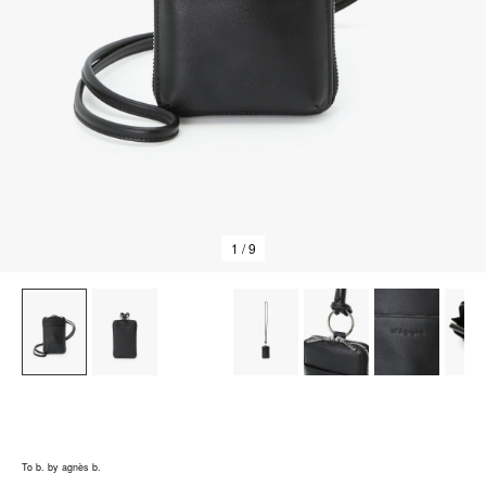
1
/ 9
To b. by agnès b.