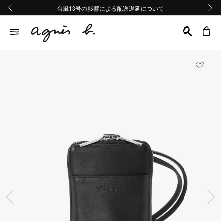
熊本地域地震の影響による配送遅延について
熊本地域地震の影響による配送遅延について
台風13号の影響による配送遅延について
Summer Sale 2buy10%OFF!!
Summer Sale 2buy10%OFF!!
前の画像
次の画
前の画像
次