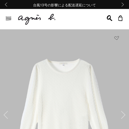
熊本地域地震の影響による配送遅延について
熊本地域地震の影響による配送遅延について
台風13号の影響による配送遅延について
Summer Sale 2buy10%OFF!!
Summer Sale 2buy10%OFF!!
前の画像
次の画
前の画像
次