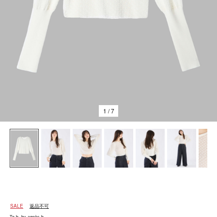
1
/ 7
SALE
返品不可
To b. by agnès b.