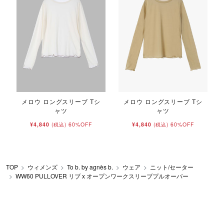
メロウ ロングスリーブ Tシ
メロウ ロングスリーブ Tシ
t
ャツ
ャツ
¥4,840
60%OFF
¥4,840
60%OFF
(税込)
(税込)
TOP
ウィメンズ
To b. by agnès b.
ウェア
ニット/セーター
WW60 PULLOVER リブ x オープンワークスリーブプルオーバー