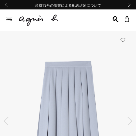
熊本地域地震の影響による配送遅延について
熊本地域地震の影響による配送遅延について
台風13号の影響による配送遅延について
Summer Sale 2buy10%OFF!!
Summer Sale 2buy10%OFF!!
前の画像
次の画
前の画像
次