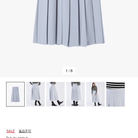
1
/ 6
SALE
返品不可
To b. by agnès b.