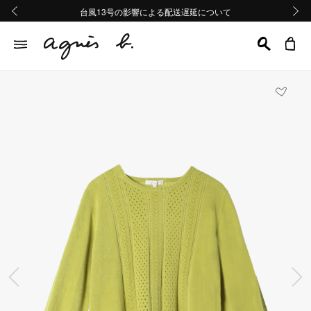
熊本地域地震の影響による配送遅延について
熊本地域地震の影響による配送遅延について
台風13号の影響による配送遅延について
Summer Sale 2buy10%OFF!!
Summer Sale 2buy10%OFF!!
前の画像
次の画
前の画像
次