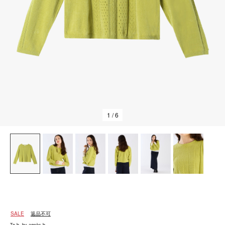
1
/ 6
SALE
返品不可
To b. by agnès b.