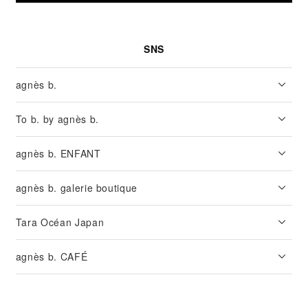
SNS
agnès b.
To b. by agnès b.
agnès b. ENFANT
agnès b. galerie boutique
Tara Océan Japan
agnès b. CAFÉ