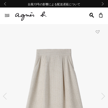
熊本地域地震の影響による配送遅延について
熊本地域地震の影響による配送遅延について
台風13号の影響による配送遅延について
Summer Sale 2buy10%OFF!!
Summer Sale 2buy10%OFF!!
前の画像
次の画
前の画像
次