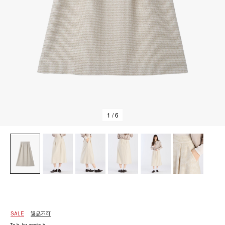
1
/ 6
SALE
返品不可
To b. by agnès b.