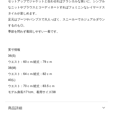
セットアップでジャケットと合わせればクラシカルな装いに、シンプル
なニットやブラウスとコーディネートすればフェミニンなレイヤードス
タイルが楽しめます。
足元はブーツやパンプスで大人っぽく、スニーカーでカジュアルダウン
するのも◎。
季節を問わず着回しやすい一着です。
実寸情報
36(S)
ウエスト：60ｃｍ/総丈：79ｃｍ
38(M)
ウエスト：64ｃｍ/総丈：82ｃｍ
40(L)
ウエスト：70ｃｍ/総丈：83.5ｃｍ
モデル身長/171cm、着用サイズ/38
商品詳細