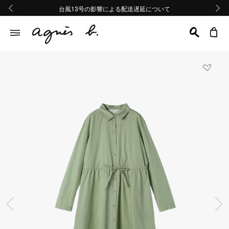
熊本地域地震の影響による配送遅延について
熊本地域地震の影響による配送遅延について
台風13号の影響による配送遅延について
Summer Sale 2buy10%OFF!!
Summer Sale 2buy10%OFF!!
前の画像
次の画
前の画像
次