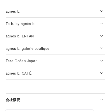
agnès b.
To b. by agnès b.
agnès b. ENFANT
agnès b. galerie boutique
Tara Océan Japan
agnès b. CAFÉ
会社概要