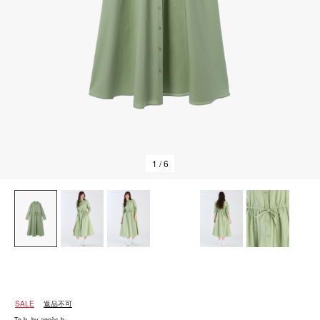
1
/ 6
SALE
返品不可
To b. by agnès b.