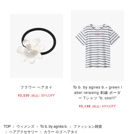
フラワー ヘアタイ
To b. by agnes b.× green l
abel relaxing 刺繍 ボーダ
¥2,530
30%OFF
(税込)
ー Tシャツ "b. cool!!"
¥5,148
40%OFF
(税込)
TOP
ウィメンズ
To b. by agnès b.
ファッション雑貨
ヘアアクセサリー
カラー ロゴ ヘアタイ