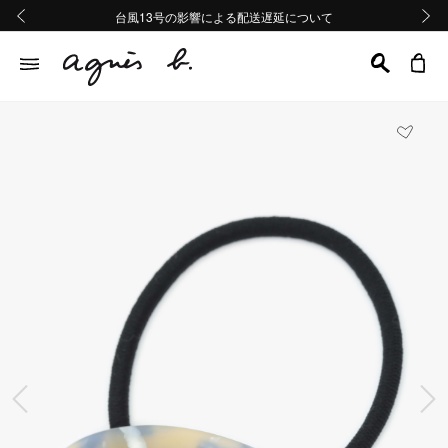
熊本地域地震の影響による配送遅延について
熊本地域地震の影響による配送遅延について
台風13号の影響による配送遅延について
Summer Sale 2buy10%OFF!!
Summer Sale 2buy10%OFF!!
前の画像
次の画
前の画像
次