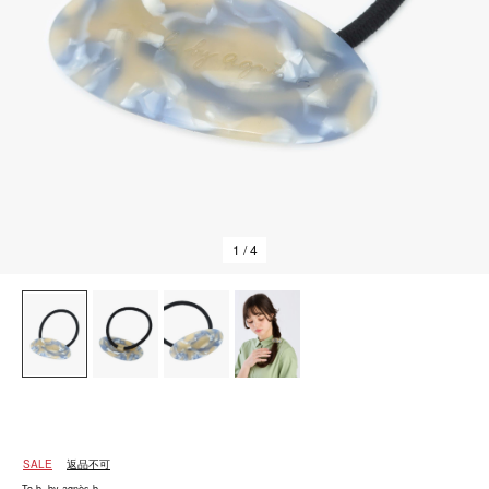
1
/ 4
SALE
返品不可
To b. by agnès b.