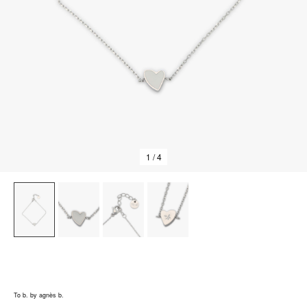
1
/ 4
To b. by agnès b.