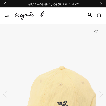
熊本地域地震の影響による配送遅延について
熊本地域地震の影響による配送遅延について
台風13号の影響による配送遅延について
Summer Sale 2buy10%OFF!!
Summer Sale 2buy10%OFF!!
前の画像
次の画
前の画像
次