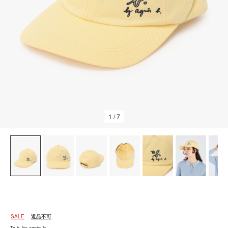
1
/ 7
SALE
返品不可
To b. by agnès b.