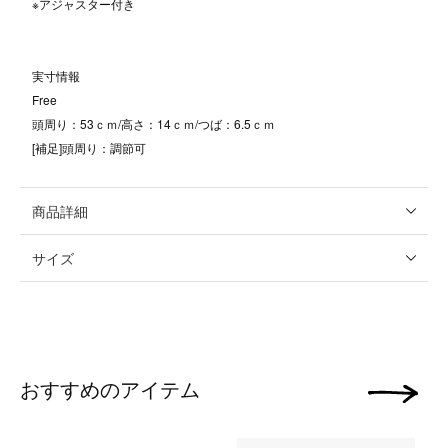
※アジャスター付き
実寸情報
Free
頭周り：53ｃｍ/高さ：14ｃｍ/つば：6.5ｃｍ
[補足]頭周り：調節可
商品詳細
サイズ
おすすめのアイテム
次の画像