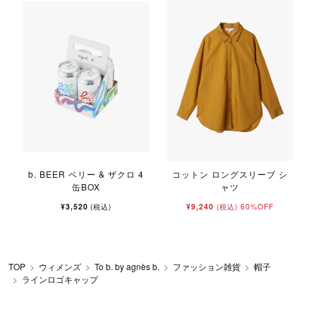
b. BEER ベリー & ザクロ 4
コットン ロングスリーブ シ
l
缶BOX
ャツ
¥3,520
¥9,240
60%OFF
(税込)
(税込)
TOP
ウィメンズ
To b. by agnès b.
ファッション雑貨
帽子
ラインロゴキャップ