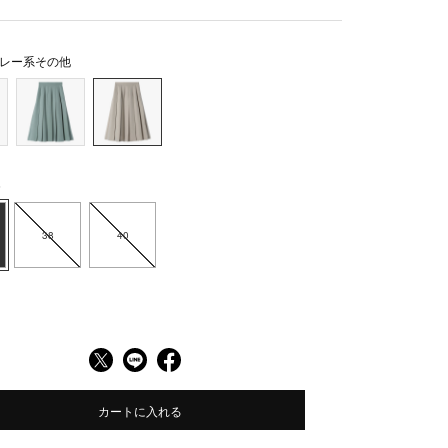
レー系その他
6
38
40
カートに入れる