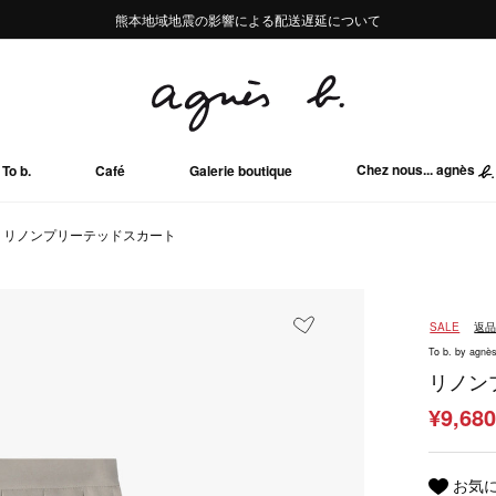
熊本地域地震の影響による配送遅延について
熊本地域地震の影響による配送遅延について
台風13号の影響による配送遅延について
Summer Sale 2buy10%OFF!!
Summer Sale 2buy10%OFF!!
Chez nous... agnès
To b.
Café
Galerie boutique
リノンプリーテッドスカート
SALE
返
To b. by agnès
リノン
¥9,68
お気