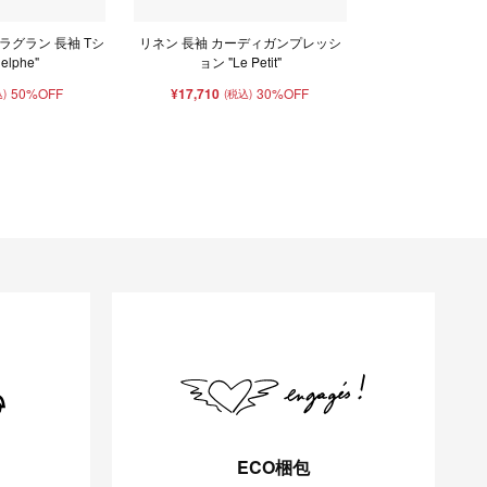
ラグラン 長袖 Tシ
リネン 長袖 カーディガンプレッシ
elphe"
ョン "Le Petit"
50%OFF
¥17,710
30%OFF
)
(税込)
ECO梱包