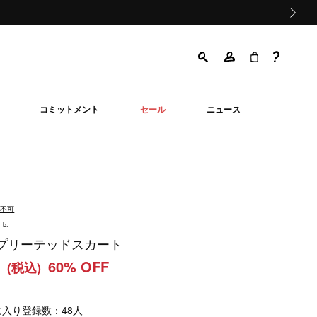
次の画像
コミットメント
セール
ニュース
品不可
 b.
プリーテッドスカート
0
60% OFF
(税込)
に入り登録数：
48
人