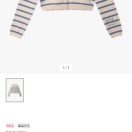
1
/ 1
SALE
返品不可
To b. by agnès b.