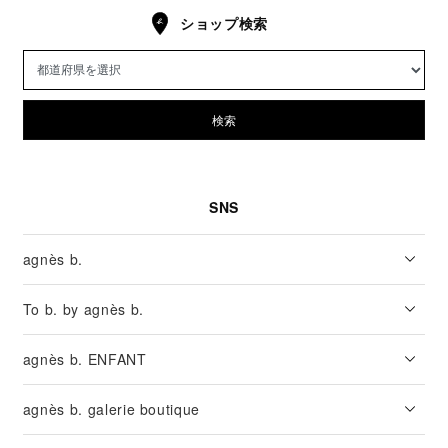
ショップ検索
検索
SNS
agnès b.
To b. by agnès b.
agnès b. ENFANT
agnès b. galerie boutique