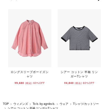
イ
ロングスリーブボーイズシ
シアー コットン 半袖 リン
ャツ
ガーTシャツ
¥9,680
60%OFF
¥4,840
60%OFF
(税込)
(税込)
TOP
ウィメンズ
To b. by agnès b.
ウェア
Tシャツ/カットソー
シアー コットン 半袖 リンガーTシャツ