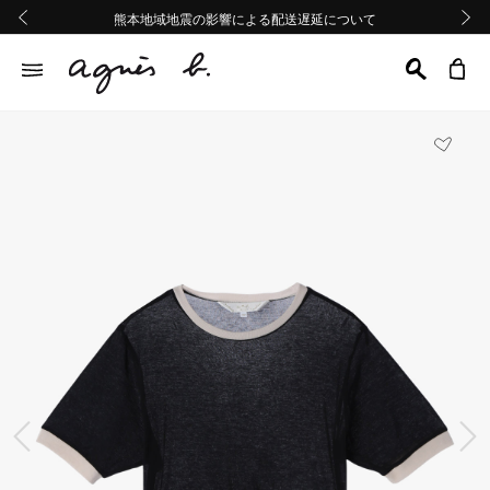
熊本地域地震の影響による配送遅延について
熊本地域地震の影響による配送遅延について
Summer Sale 2buy10%OFF!!
Summer Sale 2buy10%OFF!!
前の画像
次の画
前の画像
次