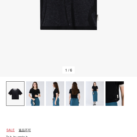
1
/ 6
SALE
返品不可
To b. by agnès b.