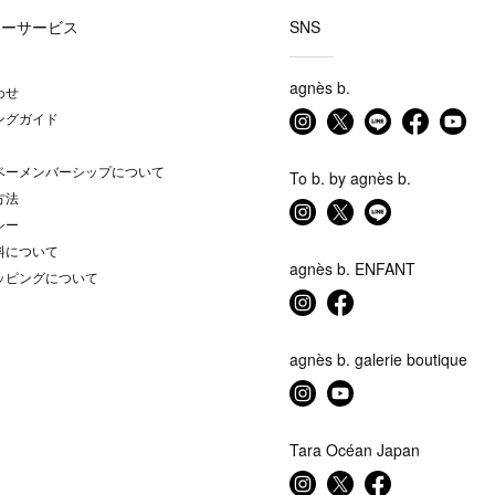
マーサービス
SNS
agnès b.
わせ
ングガイド
ベーメンバーシップについて
To b. by agnès b.
方法
シー
料について
agnès b. ENFANT
ッピングについて
agnès b. galerie boutique
Tara Océan Japan