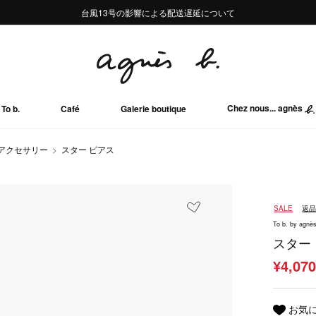
熊本地域地震の影響による配送遅延について
熊本地域地震の影響による配送遅延について
台風13号の影響による配送遅延について
Summer Sale 2buy10%OFF!!
Summer Sale 2buy10%OFF!!
Chez nous... agnès
To b.
Café
Galerie boutique
アクセサリー
スター ピアス
SALE
返
To b. by agnès
スター
¥4,07
お気