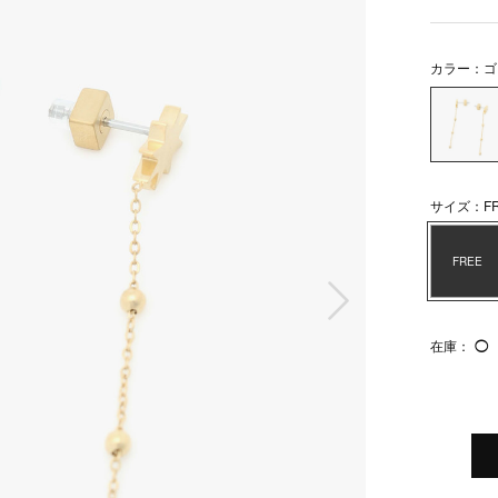
カラー：ゴ
サイズ：FR
FREE
次の画像
在庫：
◯