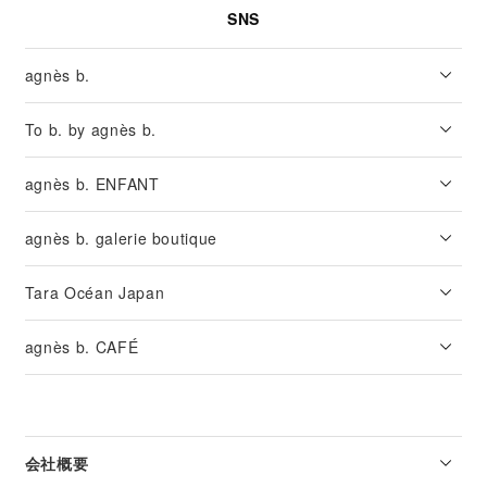
SNS
agnès b.
To b. by agnès b.
agnès b. ENFANT
agnès b. galerie boutique
Tara Océan Japan
agnès b. CAFÉ
会社概要