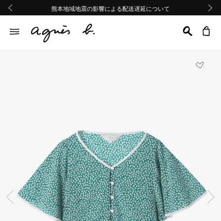
熊本地域地震の影響による配送遅延について
熊本地域地震の影響による配送遅延について
Summer Sale 2buy10%OFF!!
Summer Sale 2buy10%OFF!!
前の画像
次の画
前の画像
次