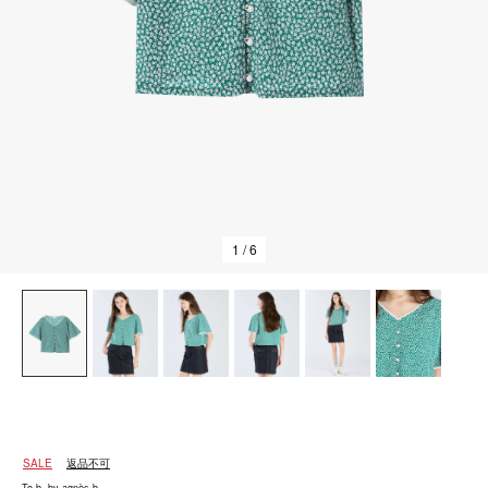
1
/ 6
SALE
返品不可
To b. by agnès b.