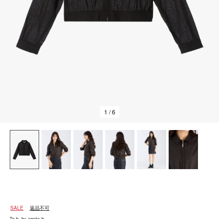
1
/ 6
SALE
返品不可
To b. by agnès b.