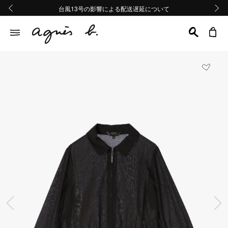
熊本地域地震の影響による配送遅延について
熊本地域地震の影響による配送遅延について
台風13号の影響による配送遅延について
Summer Sale 2buy10%OFF!!
Summer Sale 2buy10%OFF!!
前の画像
次の画
前の画像
次