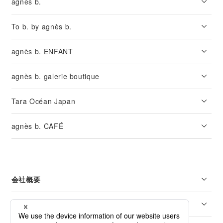
agnès b.
To b. by agnès b.
agnès b. ENFANT
agnès b. galerie boutique
Tara Océan Japan
agnès b. CAFÉ
会社概要
リーガル