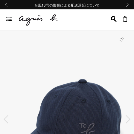
熊本地域地震の影響による配送遅延について
熊本地域地震の影響による配送遅延について
台風13号の影響による配送遅延について
Summer Sale 2buy10%OFF!!
Summer Sale 2buy10%OFF!!
前の画像
次の画
前の画像
次