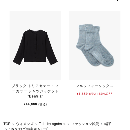
ブラック トリアセテート ノ
フルッフィーソックス
ーカラー シャツジャケット
¥1,650
60%OFF
(税込)
"Beatriz"
¥44,000
(税込)
TOP
ウィメンズ
To b. by agnès b.
ファッション雑貨
帽子
"To b."ロゴ刺繍 キャップ