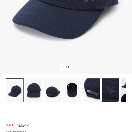
1
/ 8
SALE
返品不可
To b. by agnès b.