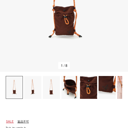
1
/ 8
SALE
返品不可
To b. by agnès b.