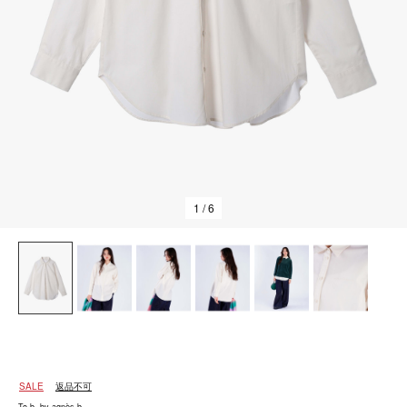
1
/ 6
SALE
返品不可
To b. by agnès b.