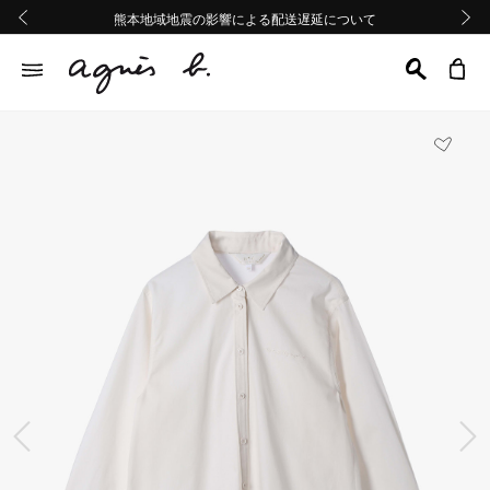
熊本地域地震の影響による配送遅延について
熊本地域地震の影響による配送遅延について
Summer Sale 2buy10%OFF!!
Summer Sale 2buy10%OFF!!
前の画像
次の画
前の画像
次