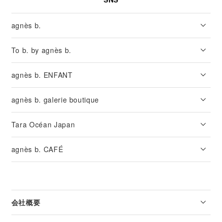
agnès b.
To b. by agnès b.
agnès b. ENFANT
agnès b. galerie boutique
Tara Océan Japan
agnès b. CAFÉ
会社概要