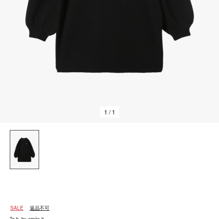
1
/ 1
SALE
返品不可
To b. by agnès b.