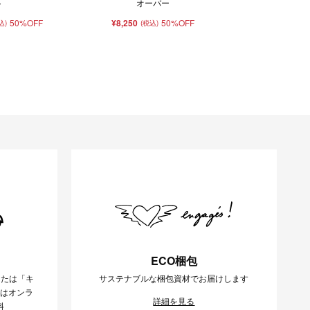
ト
オーバー
50%OFF
¥8,250
50%OFF
込)
(税込)
ECO梱包
または「キ
サステナブルな梱包資材でお届けします
様はオンラ
詳細を見る
料