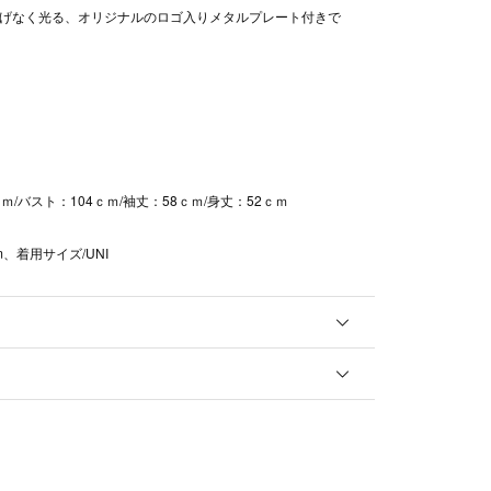
げなく光る、オリジナルのロゴ入りメタルプレート付きで
ｍ/バスト：104ｃｍ/袖丈：58ｃｍ/身丈：52ｃｍ
cm、着用サイズ/UNI