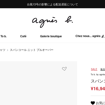
熊本地域地震の影響による配送遅延について
熊本地域地震の影響による配送遅延について
台風13号の影響による配送遅延について
Summer Sale 2buy10%OFF!!
Summer Sale 2buy10%OFF!!
Chez nous... agnès
To b.
Café
Galerie boutique
シャツ
スパンコール ニット プルオーバー
SALE
返
To b. by agnès
スパン
¥16,9
お気