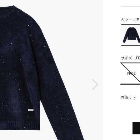
カラー：ネ
サイズ：FR
FREE
次の画像
在庫：
×