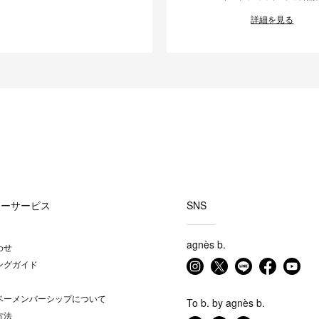
詳細を見る
マーサービス
SNS
agnès b.
わせ
ングガイド
ベーメンバーシップについて
To b. by agnès b.
方法