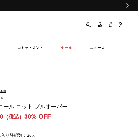
次の画像
コミットメント
セール
ニュース
品不可
 b.
コール ニット プルオーバー
40
30% OFF
(税込)
に入り登録数：
26
人