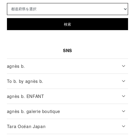
検索
SNS
agnès b.
To b. by agnès b.
agnès b. ENFANT
agnès b. galerie boutique
Tara Océan Japan