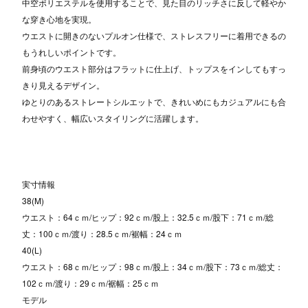
中空ポリエステルを使用することで、見た目のリッチさに反して軽やか
な穿き心地を実現。
ウエストに開きのないプルオン仕様で、ストレスフリーに着用できるの
もうれしいポイントです。
前身頃のウエスト部分はフラットに仕上げ、トップスをインしてもすっ
きり見えるデザイン。
ゆとりのあるストレートシルエットで、きれいめにもカジュアルにも合
わせやすく、幅広いスタイリングに活躍します。
実寸情報
38(M)
ウエスト：64ｃｍ/ヒップ：92ｃｍ/股上：32.5ｃｍ/股下：71ｃｍ/総
丈：100ｃｍ/渡り：28.5ｃｍ/裾幅：24ｃｍ
40(L)
ウエスト：68ｃｍ/ヒップ：98ｃｍ/股上：34ｃｍ/股下：73ｃｍ/総丈：
102ｃｍ/渡り：29ｃｍ/裾幅：25ｃｍ
モデル