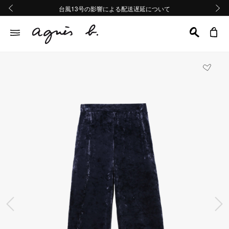
熊本地域地震の影響による配送遅延について
熊本地域地震の影響による配送遅延について
台風13号の影響による配送遅延について
Summer Sale 2buy10%OFF!!
Summer Sale 2buy10%OFF!!
前の画像
次の画
前の画像
次