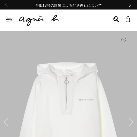
熊本地域地震の影響による配送遅延について
熊本地域地震の影響による配送遅延について
台風13号の影響による配送遅延について
Summer Sale 2buy10%OFF!!
Summer Sale 2buy10%OFF!!
前の画像
次の画
前の画像
次