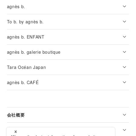
agnès b.
To b. by agnès b.
agnès b. ENFANT
agnès b. galerie boutique
Tara Océan Japan
agnès b. CAFÉ
会社概要
リーガル