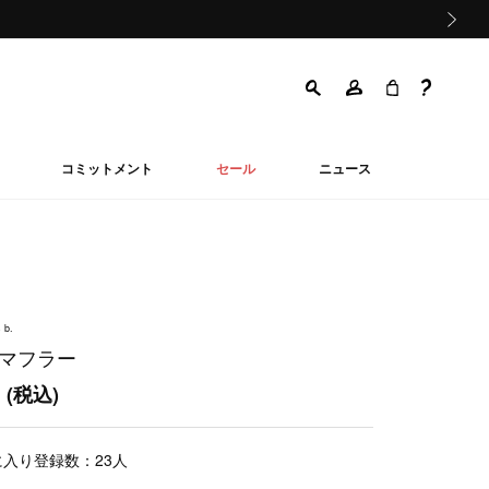
次の画像
コミットメント
セール
ニュース
 b.
 マフラー
0
(税込)
に入り登録数：
23
人