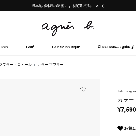
熊本地域地震の影響による配送遅延について
熊本地域地震の影響による配送遅延について
Summer Sale 2buy10%OFF!!
Summer Sale 2buy10%OFF!!
Chez nous... agnès
To b.
Café
Galerie boutique
マフラー・ストール
カラー マフラー
To b. by agnès
カラー
¥7,59
お気