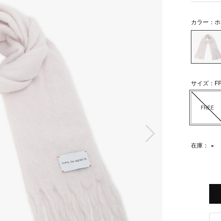
カラー：ホ
サイズ：FR
FREE
次の画像
在庫：
×