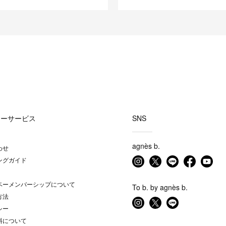
マーサービス
SNS
agnès b.
わせ
ングガイド
ベーメンバーシップについて
To b. by agnès b.
方法
シー
料について