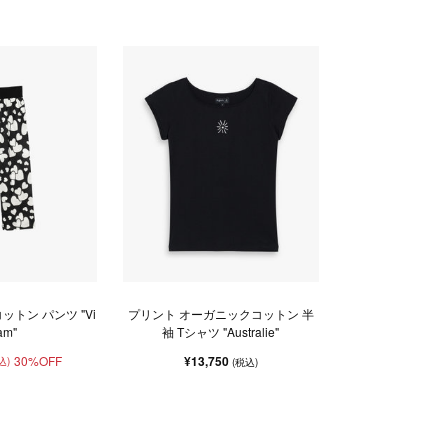
ットン パンツ "Vi
プリント オーガニックコットン 半
am"
袖 Tシャツ "Australie"
30%OFF
¥13,750
込)
(税込)