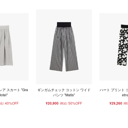
ア スカート "Gra
ギンガムチェック コットン ワイド
ハート プリント コ
otel"
パンツ "Matis"
etn
40%OFF
¥20,900
50%OFF
¥29,260
税込)
(税込)
(税