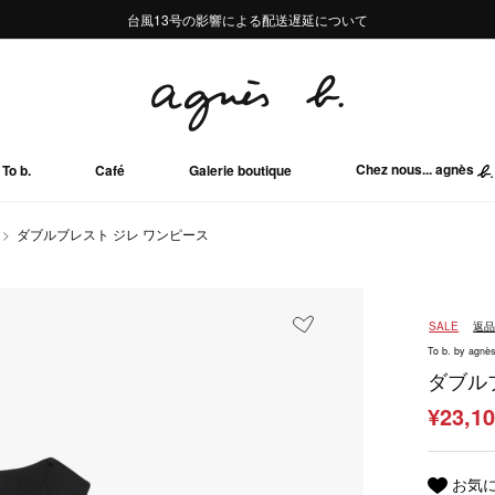
熊本地域地震の影響による配送遅延について
熊本地域地震の影響による配送遅延について
台風13号の影響による配送遅延について
Summer Sale 2buy10%OFF!!
Summer Sale 2buy10%OFF!!
Chez nous... agnès
To b.
Café
Galerie boutique
ダブルブレスト ジレ ワンピース
SALE
返
To b. by agnès
ダブル
¥23,1
お気