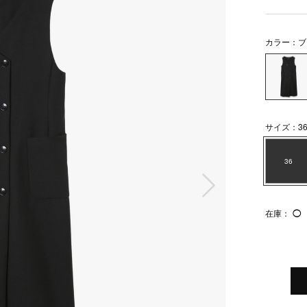
カラー：ブ
サイズ：3
36
次の画像
在庫：
◯