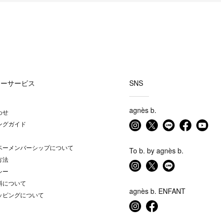
マーサービス
SNS
agnès b.
わせ
ングガイド
ベーメンバーシップについて
To b. by agnès b.
方法
シー
料について
agnès b. ENFANT
ッピングについて