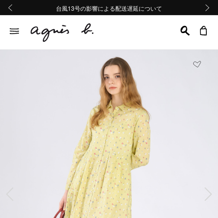
熊本地域地震の影響による配送遅延について
熊本地域地震の影響による配送遅延について
台風13号の影響による配送遅延について
Summer Sale 2buy10%OFF!!
Summer Sale 2buy10%OFF!!
前の画像
次の画
前の画像
次