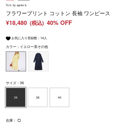
To b. by agnès b.
フラワープリント コットン 長袖 ワンピース
¥18,480
40% OFF
(税込)
お気に入り登録数：
14
人
カラー：イエロー系その他
サイズ：36
36
38
40
在庫：
◯